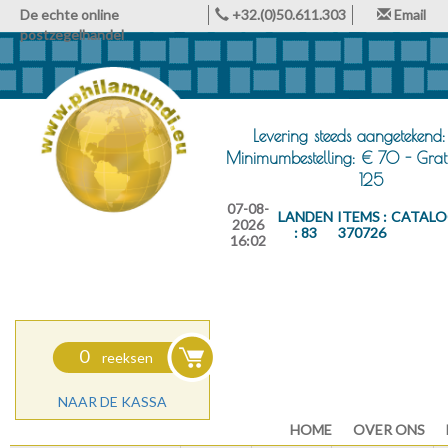
De echte online
+32.(0)50.611.303
Email
postzegelhandel
Levering steeds aangetekend:
Minimumbestelling: € 70 - Grat
125
07-08-
LANDEN
ITEMS :
CATALO
2026
: 83
370726
16:02
0
reeksen
NAAR DE KASSA
HOME
OVER ONS