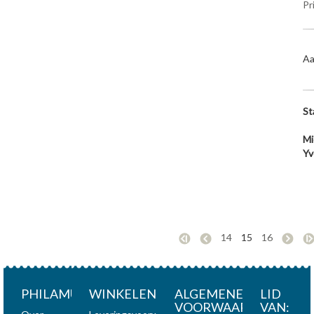
Pr
Aa
St
Mi
Yv
14
15
16
PHILAMUNDI
WINKELEN
ALGEMENE
LID
VOORWAARDEN
VAN: