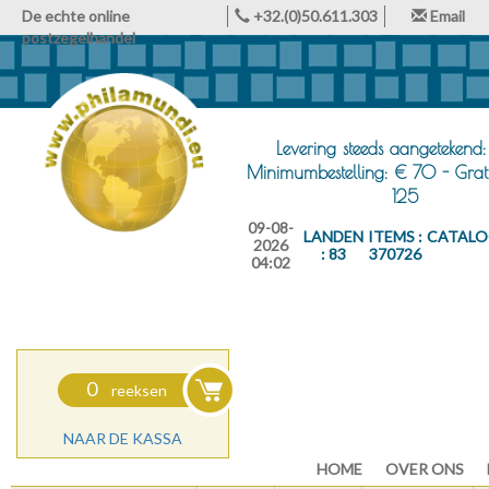
De echte online
+32.(0)50.611.303
Email
postzegelhandel
Levering steeds aangetekend:
Minimumbestelling: € 70 - Grat
125
09-08-
LANDEN
ITEMS :
CATALO
2026
: 83
370726
04:02
0
reeksen
NAAR DE KASSA
HOME
OVER ONS