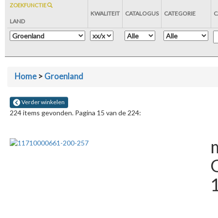
ZOEKFUNCTIE
KWALITEIT
CATALOGUS
CATEGORIE
C
LAND
Home
>
Groenland
Verder winkelen
224 items gevonden. Pagina 15 van de 224:
m