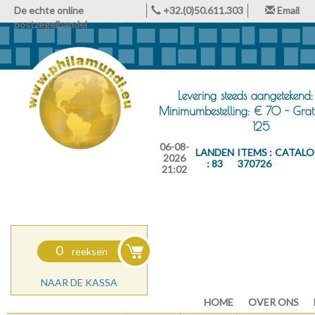
De echte online
+32.(0)50.611.303
Email
postzegelhandel
Levering steeds aangetekend:
Minimumbestelling: € 70 - Grat
125
06-08-
LANDEN
ITEMS :
CATALO
2026
: 83
370726
21:02
0
reeksen
NAAR DE KASSA
HOME
OVER ONS