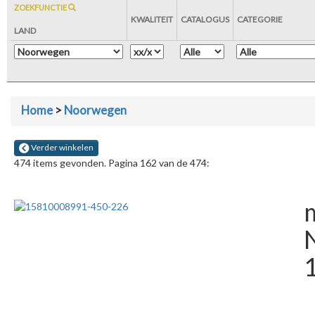
ZOEKFUNCTIE
KWALITEIT
CATALOGUS
CATEGORIE
LAND
Home
>
Noorwegen
Verder winkelen
474 items gevonden. Pagina 162 van de 474:
m