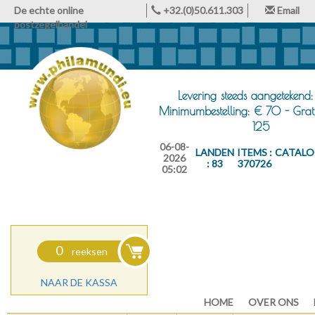
De echte online
+32.(0)50.611.303
Email
postzegelhandel
Levering steeds aangetekend:
Minimumbestelling: € 70 - Grat
125
06-08-
LANDEN
ITEMS :
CATALO
2026
: 83
370726
05:02
0
reeksen
NAAR DE KASSA
HOME
OVER ONS