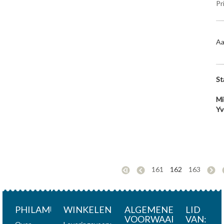
Pr
Aa
St
Mi
Yv
161
162
163
PHILAMUNDI
WINKELEN
ALGEMENE
LID
VOORWAARDEN
VAN: