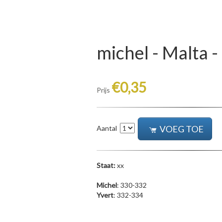
michel - Malta 
€0,35
Prijs
VOEG TOE
Aantal
Staat:
xx
Michel
: 330-332
Yvert
: 332-334