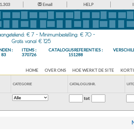
1.303
Email
HELP
 aangetekend: € 7 - Minimumbestelling: € 70 -
Gratis vanaf € 125
NDEN :
ITEMS :
CATALOGUSREFERENTIES :
VERSCHIL
83
370726
151288
HOME
OVER ONS
HOE WERKT DE SITE
KORTI
CATEGORIE
CATALOGUSNR.
UIT
tot
N