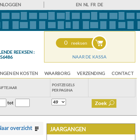
INLOGGEN
EN
NL
FR
DE
0
reeksen
LENDE REEKSEN :
NAAR DE KASSA
56486
NGEN EN KOSTEN
WAARBORG
VERZENDING
CONTACT
POSTZEGELS
GIFTEJAAR
PER PAGINA
tot
aar overzicht
JAARGANGEN