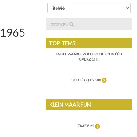
ZOEKEN
- 1965
TOPITEMS
ENKEL WAARDEVOLLE REEKSEN IN ÉÉN
OVERZICHT:
BELGIË (X) € 2500
KLEIN MAAR FIJN
TAAF € 22