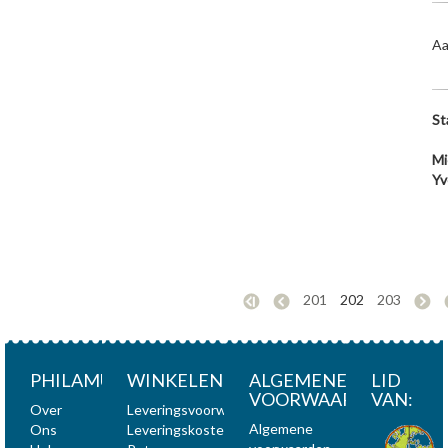
Aa
St
Mi
Yv
201
202
203
PHILAMUNDI
WINKELEN
ALGEMENE
LID
VOORWAARDEN
VAN:
Over
Leveringsvoorwaarden
Algemene
Ons
Leveringskosten