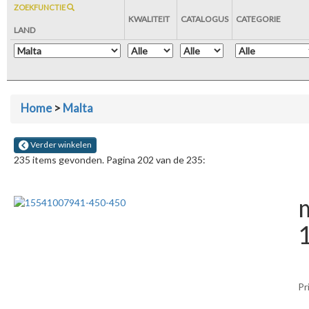
ZOEKFUNCTIE
KWALITEIT
CATALOGUS
CATEGORIE
LAND
Home
>
Malta
Verder winkelen
235 items gevonden. Pagina 202 van de 235:
m
Pr