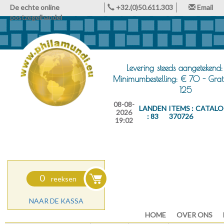
De echte online
+32.(0)50.611.303
Email
postzegelhandel
Levering steeds aangetekend:
Minimumbestelling: € 70 - Grat
125
08-08-
LANDEN
ITEMS :
CATALO
2026
: 83
370726
19:02
0
reeksen
NAAR DE KASSA
HOME
OVER ONS