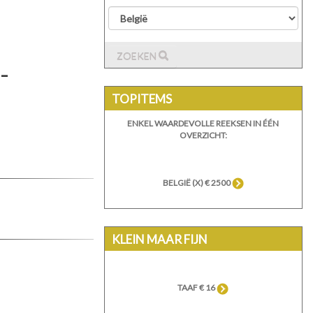
ZOEKEN
-
TOPITEMS
ENKEL WAARDEVOLLE REEKSEN IN ÉÉN
OVERZICHT:
BELGIË (X) € 2500
KLEIN MAAR FIJN
TAAF € 16