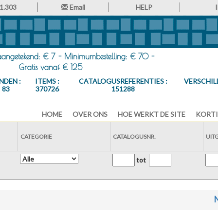
1.303
Email
HELP
 aangetekend: € 7 - Minimumbestelling: € 70 -
Gratis vanaf € 125
NDEN :
ITEMS :
CATALOGUSREFERENTIES :
VERSCHIL
83
370726
151288
HOME
OVER ONS
HOE WERKT DE SITE
KORTI
CATEGORIE
CATALOGUSNR.
UIT
tot
N