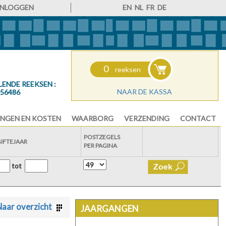
INLOGGEN
EN
NL
FR
DE
0
reeksen
LENDE REEKSEN :
NAAR DE KASSA
56486
NGEN EN KOSTEN
WAARBORG
VERZENDING
CONTACT
POSTZEGELS
GIFTEJAAR
PER PAGINA
tot
aar overzicht
JAARGANGEN