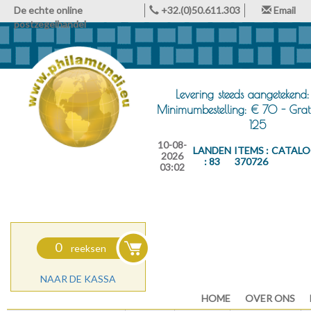
De echte online
+32.(0)50.611.303
Email
postzegelhandel
Levering steeds aangetekend:
Minimumbestelling: € 70 - Grat
125
10-08-
LANDEN
ITEMS :
CATALO
2026
: 83
370726
03:02
0
reeksen
NAAR DE KASSA
HOME
OVER ONS