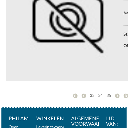
Aa
St
O
33
34
35
PHILAMUNDI
WINKELEN
ALGEMENE
LID
VOORWAARDEN
VAN:
Over
Leveringsvoorwaarden