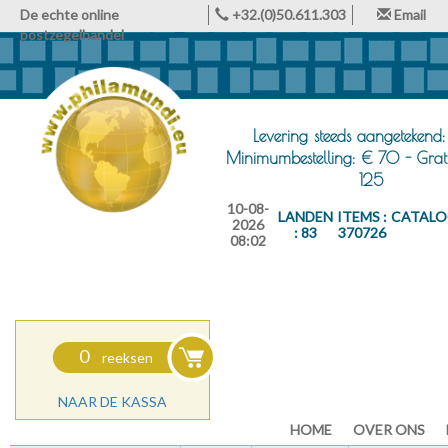
De echte online
+32.(0)50.611.303
Email
postzegelhandel
Levering steeds aangetekend:
Minimumbestelling: € 70 - Grat
125
10-08-
LANDEN
ITEMS :
CATALO
2026
: 83
370726
08:02
0
reeksen
NAAR DE KASSA
HOME
OVER ONS