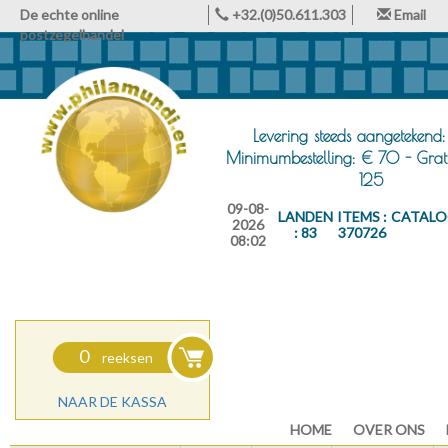
De echte online
+32.(0)50.611.303
Email
postzegelhandel
Levering steeds aangetekend:
Minimumbestelling: € 70 - Grat
125
09-08-
LANDEN
ITEMS :
CATALO
2026
: 83
370726
08:02
0
reeksen
NAAR DE KASSA
HOME
OVER ONS