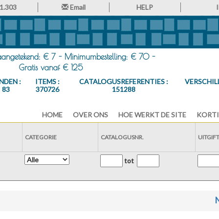
1.303
Email
HELP
 aangetekend: € 7 - Minimumbestelling: € 70 -
Gratis vanaf € 125
NDEN :
ITEMS :
CATALOGUSREFERENTIES :
VERSCHIL
83
370726
151288
HOME
OVER ONS
HOE WERKT DE SITE
KORTI
CATEGORIE
CATALOGUSNR.
UITGIF
tot
N