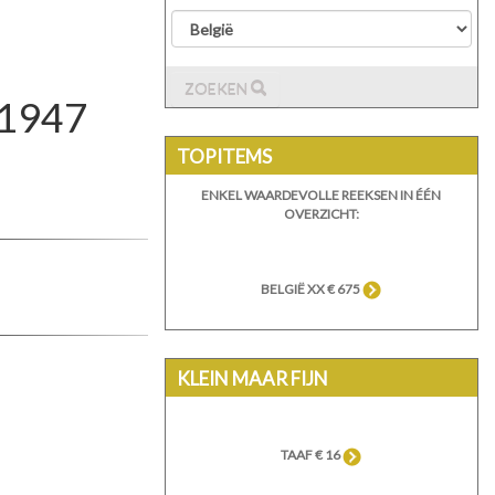
ZOEKEN
- 1947
TOPITEMS
ENKEL WAARDEVOLLE REEKSEN IN ÉÉN
OVERZICHT:
BELGIË XX € 675
KLEIN MAAR FIJN
TAAF € 16