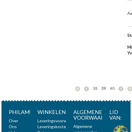
Aa
St
Mi
Yv
38
39
40
PHILAMUNDI
WINKELEN
ALGEMENE
LID
VOORWAARDEN
VAN:
Over
Leveringsvoorwaarden
Algemene
Ons
Leveringskosten