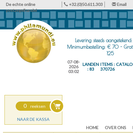
De echte online
+32.(0)50.611.303
Email
postzegelhandel
Levering steeds aangetekend:
Minimumbestelling: € 70 - Grat
125
07-08-
LANDEN
ITEMS :
CATALO
2026
: 83
370726
03:02
0
reeksen
NAAR DE KASSA
HOME
OVER ONS