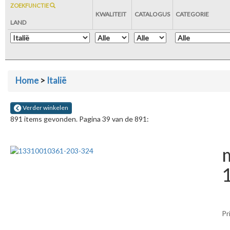
ZOEKFUNCTIE
KWALITEIT
CATALOGUS
CATEGORIE
LAND
Home
>
Italië
Verder winkelen
891 items gevonden. Pagina 39 van de 891:
m
Pr