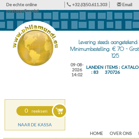
De echte online
+32.(0)50.611.303
Email
postzegelhandel
Levering steeds aangetekend:
Minimumbestelling: € 70 - Grat
125
09-08-
LANDEN
ITEMS :
CATALO
2026
: 83
370726
14:02
0
reeksen
NAAR DE KASSA
HOME
OVER ONS