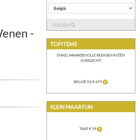
ZOEKEN
Wenen -
TOPITEMS
ENKEL WAARDEVOLLE REEKSEN IN ÉÉN
OVERZICHT:
BELGIË XX € 675
KLEIN MAAR FIJN
TAAF € 19