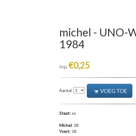
michel - UNO-
1984
€0,25
Prijs
VOEG TOE
Aantal
Staat:
xx
Michel
: 38
Yvert
: 38