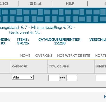
1.303
Email
HELP
 aangetekend: € 7 - Minimumbestelling: € 70 -
Gratis vanaf € 125
NDEN :
ITEMS :
CATALOGUSREFERENTIES :
VERSCHIL
83
370726
151288
HOME
OVER ONS
HOE WERKT DE SITE
KORTI
CATEGORIE
CATALOGUSNR.
UITGIF
tot
N