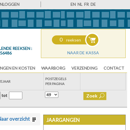
INLOGGEN
EN
NL
FR
DE
0
reeksen
LENDE REEKSEN :
NAAR DE KASSA
56486
NGEN EN KOSTEN
WAARBORG
VERZENDING
CONTACT
POSTZEGELS
TEJAAR
PER PAGINA
tot
aar overzicht
JAARGANGEN