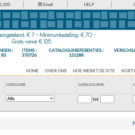
1.303
Email
HELP
 aangetekend: € 7 - Minimumbestelling: € 70 -
Gratis vanaf € 125
NDEN :
ITEMS :
CATALOGUSREFERENTIES :
VERSCHIL
83
370726
151288
HOME
OVER ONS
HOE WERKT DE SITE
KORTI
CATEGORIE
CATALOGUSNR.
tot
N