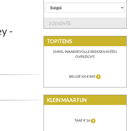
ZOEKEN
y -
TOPITEMS
ENKEL WAARDEVOLLE REEKSEN IN ÉÉN
OVERZICHT:
BELGIË XX € 895
KLEIN MAAR FIJN
TAAF € 16