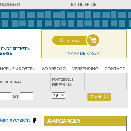
INLOGGEN
EN
NL
FR
DE
0
reeksen
LENDE REEKSEN :
NAAR DE KASSA
56486
NGEN EN KOSTEN
WAARBORG
VERZENDING
CONTACT
POSTZEGELS
UITGIFTEJAAR
PER PAGINA
tot
aar overzicht
JAARGANGEN