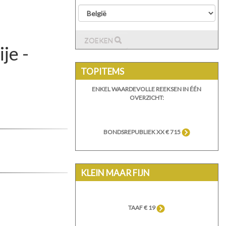
ZOEKEN
je -
TOPITEMS
ENKEL WAARDEVOLLE REEKSEN IN ÉÉN
OVERZICHT:
BONDSREPUBLIEK XX € 715
KLEIN MAAR FIJN
TAAF € 19