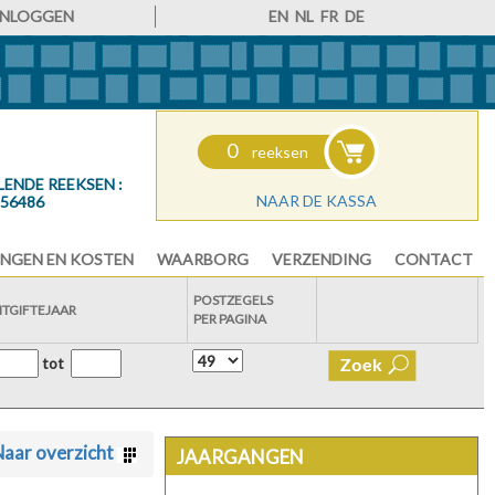
INLOGGEN
EN
NL
FR
DE
0
reeksen
LENDE REEKSEN :
NAAR DE KASSA
56486
NGEN EN KOSTEN
WAARBORG
VERZENDING
CONTACT
POSTZEGELS
ITGIFTEJAAR
PER PAGINA
tot
aar overzicht
JAARGANGEN