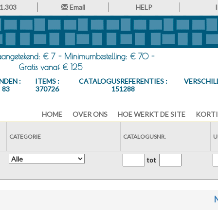
1.303
Email
HELP
 aangetekend: € 7 - Minimumbestelling: € 70 -
Gratis vanaf € 125
NDEN :
ITEMS :
CATALOGUSREFERENTIES :
VERSCHIL
83
370726
151288
HOME
OVER ONS
HOE WERKT DE SITE
KORTI
CATEGORIE
CATALOGUSNR.
U
tot
N