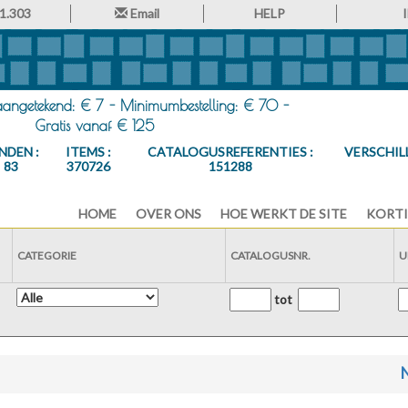
1.303
Email
HELP
 aangetekend: € 7 - Minimumbestelling: € 70 -
Gratis vanaf € 125
NDEN :
ITEMS :
CATALOGUSREFERENTIES :
VERSCHIL
83
370726
151288
HOME
OVER ONS
HOE WERKT DE SITE
KORTI
CATEGORIE
CATALOGUSNR.
U
tot
N