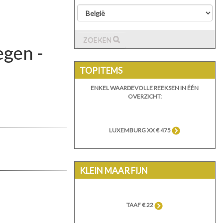
ZOEKEN
egen -
TOPITEMS
ENKEL WAARDEVOLLE REEKSEN IN ÉÉN
OVERZICHT:
LUXEMBURG XX € 475
KLEIN MAAR FIJN
TAAF € 22