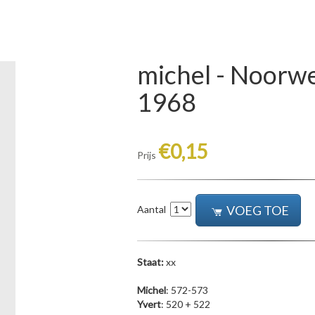
michel - Noorw
1968
€0,15
Prijs
VOEG TOE
Aantal
Staat:
xx
Michel
: 572-573
Yvert
: 520 + 522