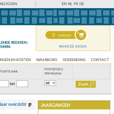
INLOGGEN
EN
NL
FR
DE
0
reeksen
LENDE REEKSEN :
NAAR DE KASSA
56486
NGEN EN KOSTEN
WAARBORG
VERZENDING
CONTACT
POSTZEGELS
ITGIFTEJAAR
PER PAGINA
tot
aar overzicht
JAARGANGEN