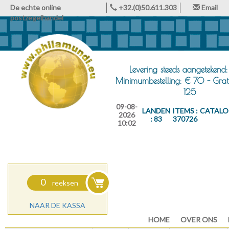
De echte online
+32.(0)50.611.303
Email
postzegelhandel
Levering steeds aangetekend:
Minimumbestelling: € 70 - Grat
125
09-08-
LANDEN
ITEMS :
CATALO
2026
: 83
370726
10:02
0
reeksen
NAAR DE KASSA
HOME
OVER ONS