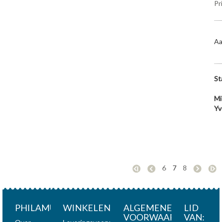
Pr
Aa
St
Mi
Yv
6
7
8
PHILAMUNDI
WINKELEN
ALGEMENE
LID
VOORWAARDEN
VAN: