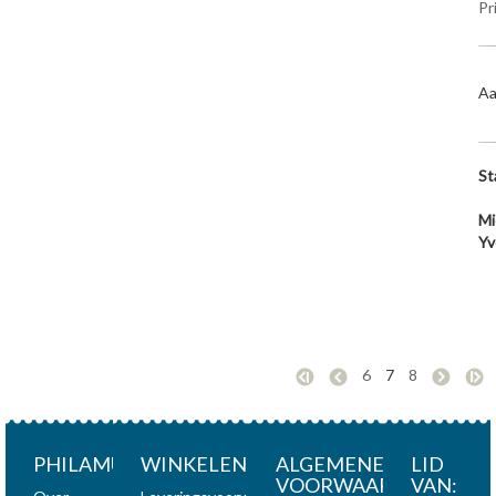
Pr
Aa
St
Mi
Yv
6
7
8
PHILAMUNDI
WINKELEN
ALGEMENE
LID
VOORWAARDEN
VAN: