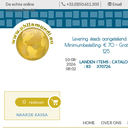
De echte online
+32.(0)50.611.303
Email
postzegelhandel
Levering steeds aangetekend:
Minimumbestelling: € 70 - Grat
125
10-08-
LANDEN
ITEMS :
CATALO
2026
: 83
370726
08:02
0
reeksen
NAAR DE KASSA
HOME
OVER ONS