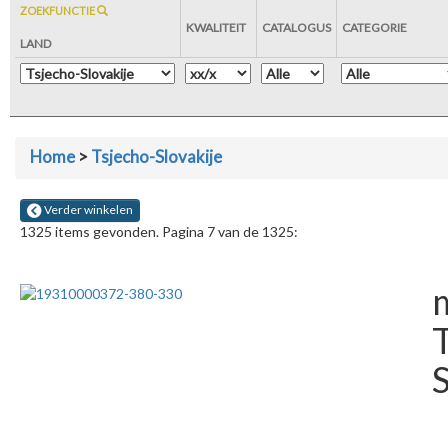
ZOEKFUNCTIE
KWALITEIT
CATALOGUS
CATEGORIE
LAND
Home
>
Tsjecho-Slovakije
Verder winkelen
1325 items gevonden. Pagina 7 van de 1325:
m
S