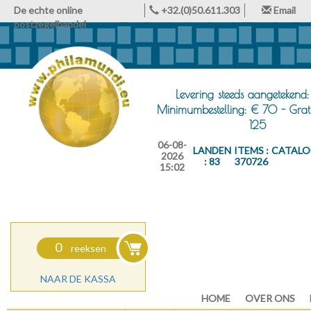
De echte online
+32.(0)50.611.303
Email
postzegelhandel
Levering steeds aangetekend:
Minimumbestelling: € 70 - Grat
125
06-08-
LANDEN
ITEMS :
CATALO
2026
: 83
370726
15:02
0
reeksen
NAAR DE KASSA
HOME
OVER ONS