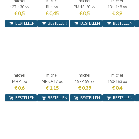
michel
michel
michel
michel
127-130 xx
BL 1 xx
PM 18-20 xx
131-148 xx
€ 0,5
€ 0,45
€ 0,5
€ 3,9
BESTELLEN
BESTELLEN
BESTELLEN
BESTELLEN
michel
michel
michel
michel
MH-1 xx
MH O-17 xx
157-159 xx
160-163 xx
€ 0,6
€ 1,15
€ 0,39
€ 0,4
BESTELLEN
BESTELLEN
BESTELLEN
BESTELLEN