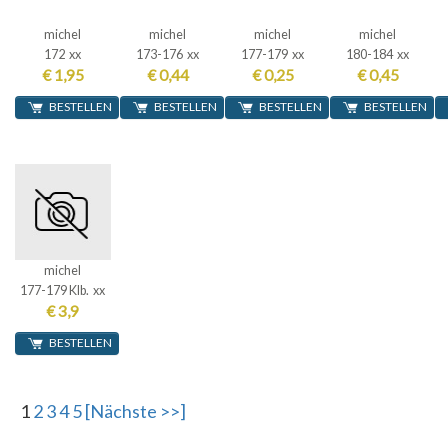
michel
michel
michel
michel
172 xx
173-176 xx
177-179 xx
180-184 xx
€ 1,95
€ 0,44
€ 0,25
€ 0,45
BESTELLEN
BESTELLEN
BESTELLEN
BESTELLEN
michel
177-179 Klb. xx
€ 3,9
BESTELLEN
1
2
3
4
5
[Nächste >>]