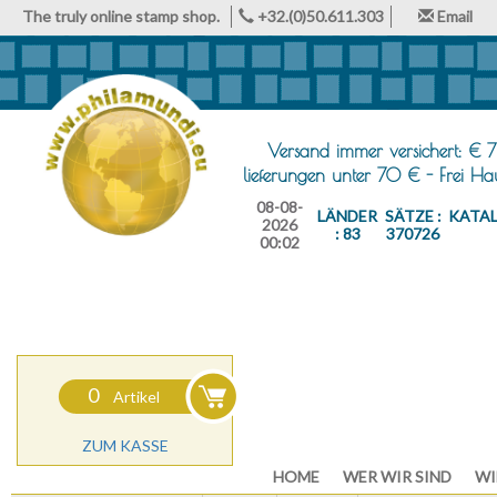
The truly online stamp shop.
+32.(0)50.611.303
Email
Versand immer versichert: € 7
lieferungen unter 70 € - Frei H
08-08-
LÄNDER
SÄTZE :
KATA
2026
: 83
370726
00:02
0
Artikel
ZUM KASSE
HOME
WER WIR SIND
WI