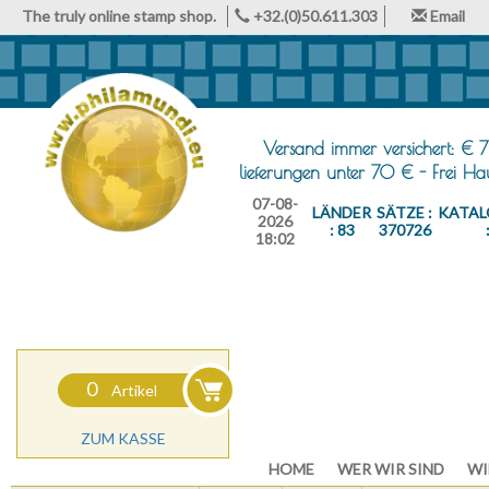
The truly online stamp shop.
+32.(0)50.611.303
Email
Versand immer versichert: € 7
lieferungen unter 70 € - Frei H
07-08-
LÄNDER
SÄTZE :
KATAL
2026
: 83
370726
18:02
0
Artikel
ZUM KASSE
HOME
WER WIR SIND
WI