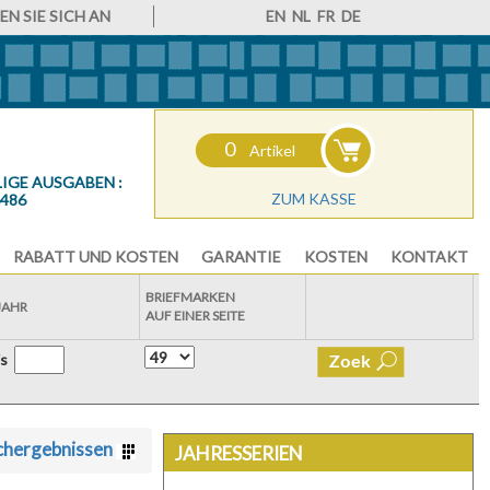
N SIE SICH AN
EN
NL
FR
DE
0
Artikel
IGE AUSGABEN :
ZUM KASSE
6486
RABATT UND KOSTEN
GARANTIE
KOSTEN
KONTAKT
BRIEFMARKEN
JAHR
AUF EINER SEITE
is
chergebnissen
JAHRESSERIEN