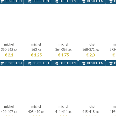
BESTELLEN
BESTELLEN
BESTELLEN
BESTELLEN
B
michel
michel
michel
michel
m
360-362 xx
363 xx
364-367 xx
368-371 xx
372
€ 2,1
€ 1,25
€ 1,75
€ 2,8
€ 
BESTELLEN
BESTELLEN
BESTELLEN
BESTELLEN
B
michel
michel
michel
michel
m
404-407 xx
408-410 xx
411-414 xx
415-418 xx
419