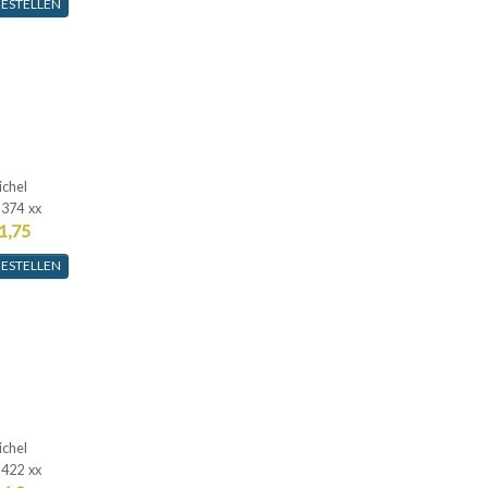
ESTELLEN
ichel
-374 xx
1,75
ESTELLEN
ichel
-422 xx