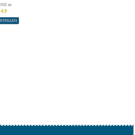
-502 xx
 4,9
ESTELLEN