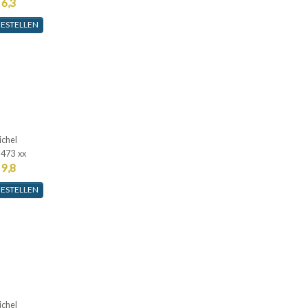
 6,3
ESTELLEN
ichel
-473 xx
 9,8
ESTELLEN
ichel