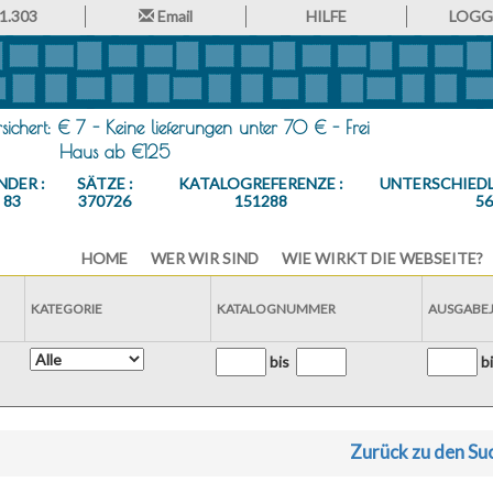
1.303
Email
HILFE
LOGGE
ichert: € 7 - Keine lieferungen unter 70 € - Frei
Haus ab €125
NDER :
SÄTZE :
KATALOGREFERENZE :
UNTERSCHIEDL
83
370726
151288
5
HOME
WER WIR SIND
WIE WIRKT DIE WEBSEITE?
KATEGORIE
KATALOGNUMMER
AUSGABE
bis
b
Zurück zu den Su