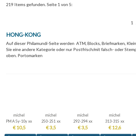
219 Items gefunden. Seite 1 von 5:
1
HONG-KONG
Auf dieser Philamundi-Seite werden ATM, Blocks, Briefmarken, 
Sie eine andere Kategorie oder nur Postfrisch/mit falsch- oder St
oben. Portomarken
michel
michel
michel
michel
PM A 5y-10y xx
250-251 xx
292-294 xx
313-315 xx
€ 10,5
€ 3,5
€ 3,5
€ 12,6