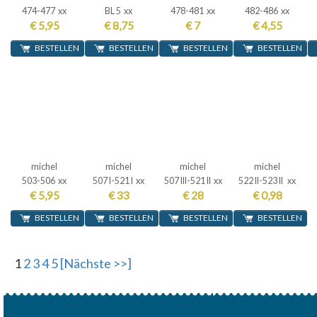
474-477 xx
BL 5 xx
478-481 xx
482-486 xx
€ 5,95
€ 8,75
€ 7
€ 4,55
BESTELLEN
BESTELLEN
BESTELLEN
BESTELLEN
michel
michel
michel
michel
503-506 xx
507 I-521 I xx
507 III-521 II xx
522 II-523 II xx
€ 5,95
€ 33
€ 28
€ 0,98
BESTELLEN
BESTELLEN
BESTELLEN
BESTELLEN
1
2
3
4
5
[Nächste >>]