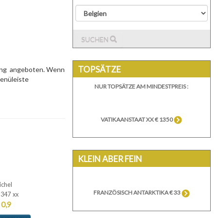
SUCHEN
TOPSÄTZE
Kong angeboten. Wenn
Menüleiste
NUR TOPSÄTZE AM MINDESTPREIS :
VATIKAANSTAAT XX € 1350
KLEIN ABER FEIN
ichel
FRANZÖSISCH ANTARKTIKA € 33
-347 xx
 0,9