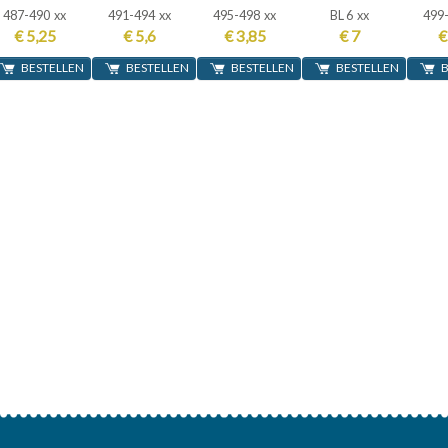
487-490 xx
491-494 xx
495-498 xx
BL 6 xx
499
€ 5,25
€ 5,6
€ 3,85
€ 7
€
BESTELLEN
BESTELLEN
BESTELLEN
BESTELLEN
B