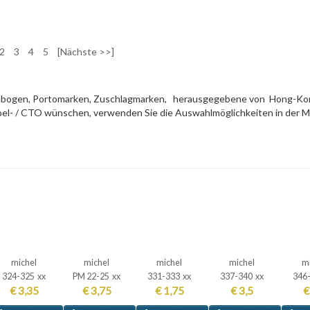
2
3
4
5
[Nächste >>]
Kleinbogen, Portomarken, Zuschlagmarken, herausgegebene von Hong-
empel- / CTO wünschen, verwenden Sie die Auswahlmöglichkeiten in der 
michel
michel
michel
michel
m
324-325 xx
PM 22-25 xx
331-333 xx
337-340 xx
346
€ 3,35
€ 3,75
€ 1,75
€ 3,5
€