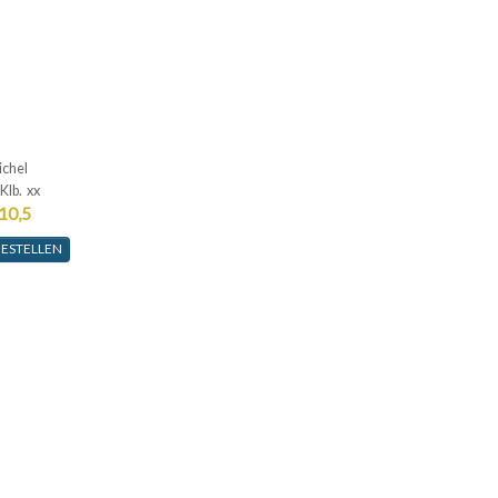
ichel
Klb. xx
10,5
ESTELLEN