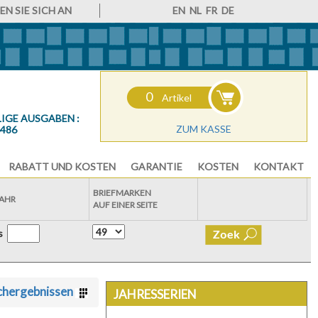
N SIE SICH AN
EN
NL
FR
DE
0
Artikel
IGE AUSGABEN :
ZUM KASSE
6486
RABATT UND KOSTEN
GARANTIE
KOSTEN
KONTAKT
BRIEFMARKEN
AHR
AUF EINER SEITE
is
chergebnissen
JAHRESSERIEN