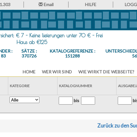
1.303
Email
HILFE
LOGGE
ichert: € 7 - Keine lieferungen unter 70 € - Frei
Haus ab €125
NDER :
SÄTZE :
KATALOGREFERENZE :
UNTERSCHIEDL
83
370726
151288
5
HOME
WER WIR SIND
WIE WIRKT DIE WEBSEITE?
KATEGORIE
KATALOGNUMMER
AUSGABEJ
bis
b
Zurück zu den Su