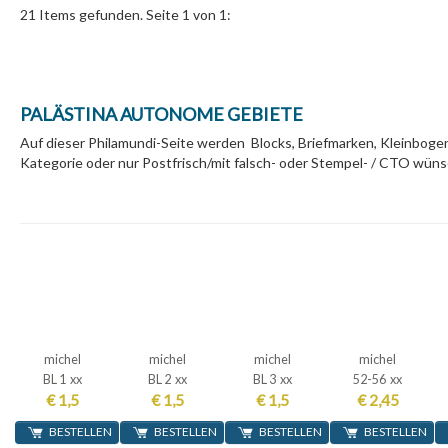
21 Items gefunden. Seite 1 von 1:
PALÄSTINA AUTONOME GEBIETE
Auf dieser Philamundi-Seite werden Blocks, Briefmarken, Kleinbo
Kategorie oder nur Postfrisch/mit falsch- oder Stempel- / CTO wün
michel
michel
michel
michel
BL 1 xx
BL 2 xx
BL 3 xx
52-56 xx
€ 1,5
€ 1,5
€ 1,5
€ 2,45
BESTELLEN
BESTELLEN
BESTELLEN
BESTELLEN