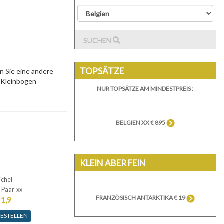
SUCHEN
TOPSÄTZE
 Sie eine andere
. Kleinbogen
NUR TOPSÄTZE AM MINDESTPREIS :
BELGIEN XX € 895
KLEIN ABER FEIN
ichel
 Paar xx
FRANZÖSISCH ANTARKTIKA € 19
 1,9
ESTELLEN