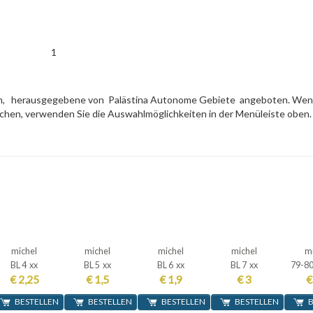
1
gen, herausgegebene von Palästina Autonome Gebiete angeboten. Wenn
schen, verwenden Sie die Auswahlmöglichkeiten in der Menüleiste oben
michel
michel
michel
michel
m
BL 4 xx
BL 5 xx
BL 6 xx
BL 7 xx
79-80
€ 2,25
€ 1,5
€ 1,9
€ 3
€
BESTELLEN
BESTELLEN
BESTELLEN
BESTELLEN
B