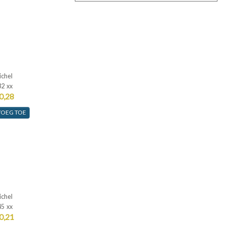
ichel
32 xx
0,28
VOEG TOE
ichel
45 xx
0,21