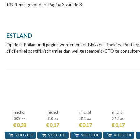
139 items gevonden. Pagina 3 van de 3:
ESTLAND
Op deze Philamundi pagina worden enkel Blokken, Boekjes, Postzege
of of enkel postfris/scharnier dan wel gestempeld/CTO te consultere
michel
michel
michel
michel
309 xx
310 xx
311 xx
312 xx
€ 0,28
€ 0,17
€ 0,17
€ 0,17
VOEG TOE
VOEG TOE
VOEG TOE
VOEG TOE