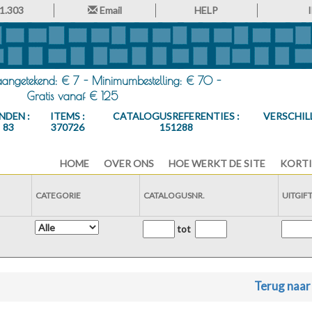
1.303
Email
HELP
 aangetekend: € 7 - Minimumbestelling: € 70 -
Gratis vanaf € 125
NDEN :
ITEMS :
CATALOGUSREFERENTIES :
VERSCHIL
83
370726
151288
HOME
OVER ONS
HOE WERKT DE SITE
KORTI
CATEGORIE
CATALOGUSNR.
UITGIF
tot
Terug naar