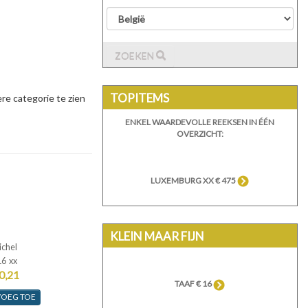
ZOEKEN
TOPITEMS
e categorie te zien
ENKEL WAARDEVOLLE REEKSEN IN ÉÉN
OVERZICHT:
LUXEMBURG XX € 475
KLEIN MAAR FIJN
ichel
16 xx
0,21
TAAF € 16
VOEG TOE