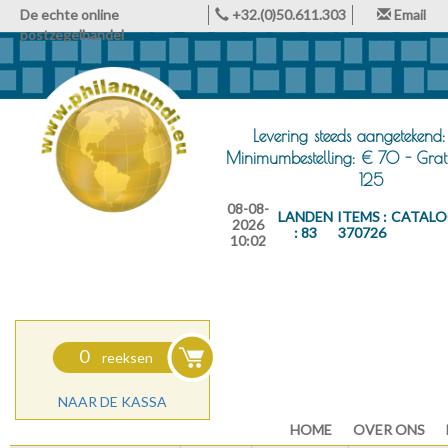
De echte online
+32.(0)50.611.303
Email
postzegelhandel
Levering steeds aangetekend:
Minimumbestelling: € 70 - Grat
125
08-08-
LANDEN
ITEMS :
CATALO
2026
: 83
370726
10:02
0
reeksen
NAAR DE KASSA
HOME
OVER ONS