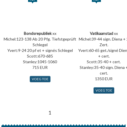
Bondsrepubliek
xx
Vatikaanstad
xx
Michel:123-138 Ab 20 Pfg. Tiefstgeprüft
Michel:39-44 sign. Diena + 
Schlegel
Zert.
Yvert:9-24 20 pf et + signés Schlegel
Yvert:60-65 get./signé Die
Scott:670-685
+ cert.
Stanley:1045-1060
Scott:35-40 + cert.
715 EUR
Stanley:35-40 sign. Diena 
cert.
1350 EUR
VOEG TOE
VOEG TOE
1