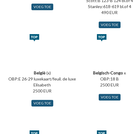
Scott:B 123-B 124 bl.of 4
Stanley:618-619 bl.of 4
VOEG TOE
490 EUR
VOEG TOE
België
(x)
Belgisch-Congo
x
OBP:E 26-29 luxekaart/feuil. de luxe
OBP:18 B
Elisabeth
2500 EUR
2500 EUR
VOEG TOE
VOEG TOE