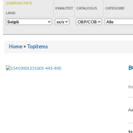
ZOEKFUNCTIE
KWALITEIT
CATALOGUS
CATEGORIE
LAND
Home
>
Topitems
B
Pr
Aa
St