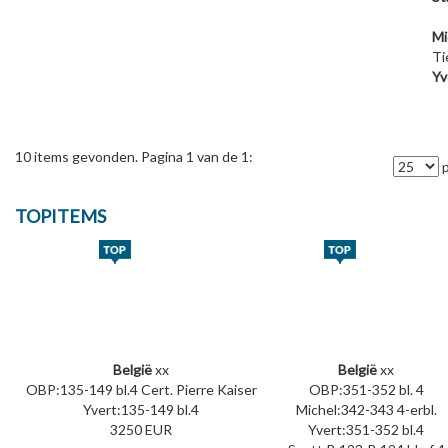
Mi
Ti
Yv
10 items gevonden. Pagina 1 van de 1:
p
TOPITEMS
België
xx
België
xx
OBP:135-149 bl.4 Cert. Pierre Kaiser
OBP:351-352 bl. 4
Yvert:135-149 bl.4
Michel:342-343 4-erbl.
3250 EUR
Yvert:351-352 bl.4