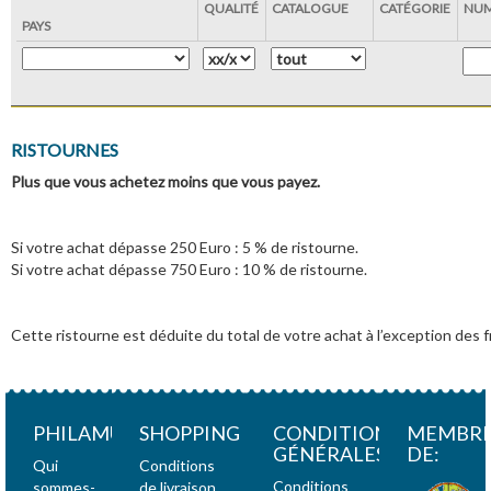
QUALITÉ
CATALOGUE
CATÉGORIE
NUM
PAYS
RISTOURNES
Plus que vous achetez moins que vous payez.
Si votre achat dépasse 250 Euro : 5 % de ristourne.
Si votre achat dépasse 750 Euro : 10 % de ristourne.
Cette ristourne est déduite du total de votre achat à l’exception des f
PHILAMUNDI
SHOPPING
CONDITIONS
MEMBR
GÉNÉRALES
DE:
Qui
Conditions
Conditions
sommes-
de livraison