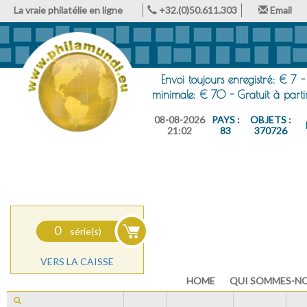
La vraie philatélie en ligne
+32.(0)50.611.303
Email
Envoi toujours enregistré: € 7 -
minimale: € 70 - Gratuit à part
08-08-2026
PAYS :
OBJETS :
21:02
83
370726
0
série(s)
VERS LA CAISSE
HOME
QUI SOMMES-N