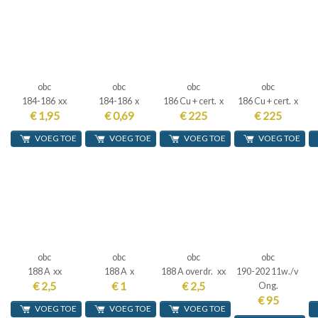
obc
obc
obc
obc
184-186 xx
184-186 x
186 Cu + cert. x
186 Cu + cert. x
€ 1,95
€ 0,69
€ 225
€ 225
VOEG TOE
VOEG TOE
VOEG TOE
VOEG TOE
obc
obc
obc
obc
188 A xx
188 A x
188 A overdr. xx
190-202 11w./v
€ 2,5
€ 1
€ 2,5
Ong.
€ 95
VOEG TOE
VOEG TOE
VOEG TOE