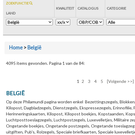
ZOEKFUNCTIE
KWALITEIT
CATALOGUS
CATEGORIE
LAND
Home
>
België
4095 items gevonden. Pagina 1 van de 84:
1
2
3
4
5
[Volgende >>]
BELGIË
Op deze Philamundi pagina worden enkel Bezettingszegels, Blokken,
Kilopost, Dagbladzegels, Dienstzegels, Ekspressezegels, Erinnofilie
Herinneringskaarten, Kilopost, Kilopost boekjes, Kopstaanden, Ko
Luchtposttoeslagzegels, Luchtpostzegels, Luxevelletjes, Militaire z
Ongetande boekjes, Ongetande postzegels, Ongetande toeslagzegels
uitgiften, Pub's, Rolzegels, Speciale briefkaarten, Speciale luxevelle