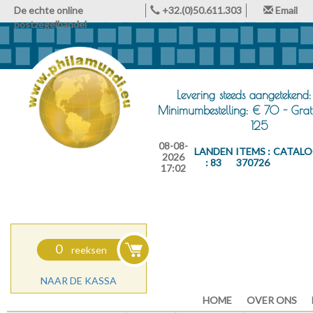
De echte online
+32.(0)50.611.303
Email
postzegelhandel
Levering steeds aangetekend:
Minimumbestelling: € 70 - Grat
125
08-08-
LANDEN
ITEMS :
CATALO
2026
: 83
370726
17:02
0
reeksen
NAAR DE KASSA
HOME
OVER ONS