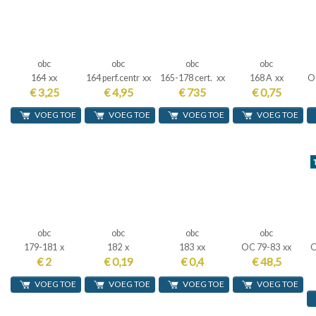
obc
obc
obc
obc
164 xx
164 perf.centr xx
165-178 cert. xx
168 A xx
OC
€ 3,25
€ 4,95
€ 735
€ 0,75
VOEG TOE
VOEG TOE
VOEG TOE
VOEG TOE
obc
obc
obc
obc
179-181 x
182 x
183 xx
OC 79-83 xx
O
€ 2
€ 0,19
€ 0,4
€ 48,5
VOEG TOE
VOEG TOE
VOEG TOE
VOEG TOE