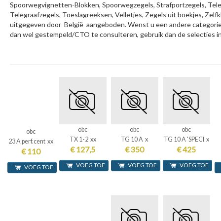
Spoorwegvignetten-Blokken, Spoorwegzegels, Strafportzegels, Tele
Telegraafzegels, Toeslagreeksen, Velletjes, Zegels uit boekjes, Zel
uitgegeven door België aangeboden. Wenst u een andere categorie te
dan wel gestempeld/CTO te consulteren, gebruik dan de selecties in
obc
obc
obc
obc
TX 1-2 xx
TG 10 A x
TG 10 A 'SPECI x
23 A perf.cent xx
€ 127,5
€ 350
€ 425
€ 110
VOEG TOE
VOEG TOE
VOEG TOE
VOEG TOE