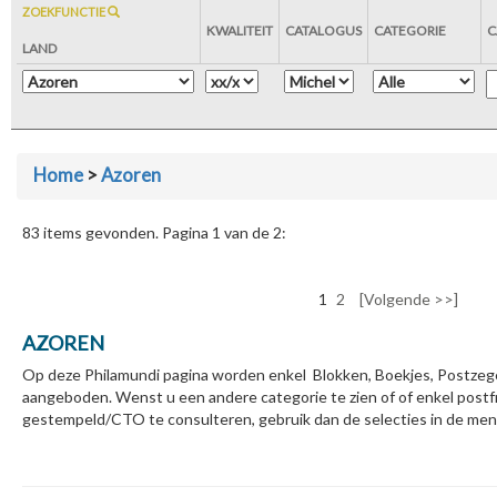
ZOEKFUNCTIE
KWALITEIT
CATALOGUS
CATEGORIE
C
LAND
Home
>
Azoren
83 items gevonden. Pagina 1 van de 2:
1
2
[Volgende >>]
AZOREN
Op deze Philamundi pagina worden enkel Blokken, Boekjes, Postze
aangeboden. Wenst u een andere categorie te zien of of enkel postfr
gestempeld/CTO te consulteren, gebruik dan de selecties in de me