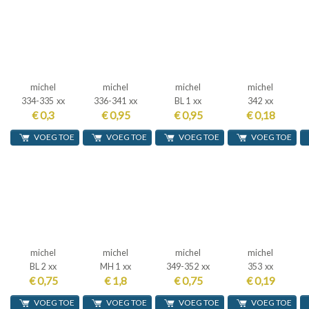
michel
michel
michel
michel
334-335 xx
336-341 xx
BL 1 xx
342 xx
€ 0,3
€ 0,95
€ 0,95
€ 0,18
VOEG TOE
VOEG TOE
VOEG TOE
VOEG TOE
michel
michel
michel
michel
BL 2 xx
MH 1 xx
349-352 xx
353 xx
€ 0,75
€ 1,8
€ 0,75
€ 0,19
VOEG TOE
VOEG TOE
VOEG TOE
VOEG TOE