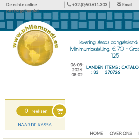
De echte online
+32.(0)50.611.303
Email
postzegelhandel
Levering steeds aangetekend:
Minimumbestelling: € 70 - Grat
125
06-08-
LANDEN
ITEMS :
CATALO
2026
: 83
370726
08:02
0
reeksen
NAAR DE KASSA
HOME
OVER ONS