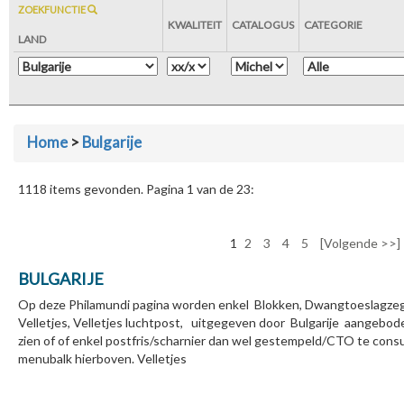
ZOEKFUNCTIE
KWALITEIT
CATALOGUS
CATEGORIE
LAND
Home
>
Bulgarije
1118 items gevonden. Pagina 1 van de 23:
1
2
3
4
5
[Volgende >>]
BULGARIJE
Op deze Philamundi pagina worden enkel Blokken, Dwangtoeslagzege
Velletjes, Velletjes luchtpost, uitgegeven door Bulgarije aangebod
zien of of enkel postfris/scharnier dan wel gestempeld/CTO te consul
menubalk hierboven. Velletjes