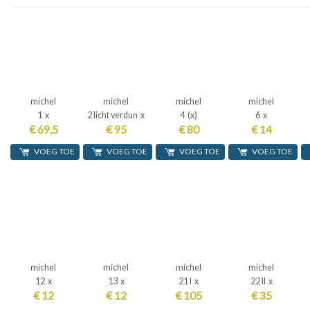
michel
michel
michel
michel
1 x
2 licht verdun x
4 (x)
6 x
€ 69,5
€ 95
€ 80
€ 14
VOEG TOE
VOEG TOE
VOEG TOE
VOEG TOE
michel
michel
michel
michel
12 x
13 x
21 I x
22 II x
€ 12
€ 12
€ 105
€ 35