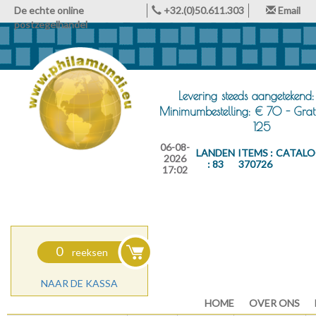
De echte online
+32.(0)50.611.303
Email
postzegelhandel
Levering steeds aangetekend:
Minimumbestelling: € 70 - Grat
125
06-08-
LANDEN
ITEMS :
CATALO
2026
: 83
370726
17:02
0
reeksen
NAAR DE KASSA
HOME
OVER ONS