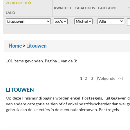
ZOEKFUNCTIE
KWALITEIT
CATALOGUS
CATEGORIE
C
LAND
Home
>
Litouwen
101 items gevonden. Pagina 1 van de 3:
1
2
3
[Volgende >>]
LITOUWEN
Op deze Philamundi pagina worden enkel Postzegels, uitgegeven
een andere categorie te zien of of enkel postfris/scharnier dan wel
gebruik dan de selecties in de menubalk hierboven. Postzegels