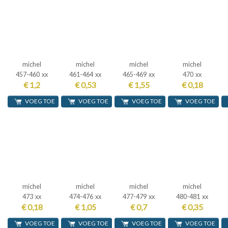
michel
michel
michel
michel
457-460 xx
461-464 xx
465-469 xx
470 xx
€ 1,2
€ 0,53
€ 1,55
€ 0,18
VOEG TOE
VOEG TOE
VOEG TOE
VOEG TOE
michel
michel
michel
michel
473 xx
474-476 xx
477-479 xx
480-481 xx
€ 0,18
€ 1,05
€ 0,7
€ 0,35
VOEG TOE
VOEG TOE
VOEG TOE
VOEG TOE