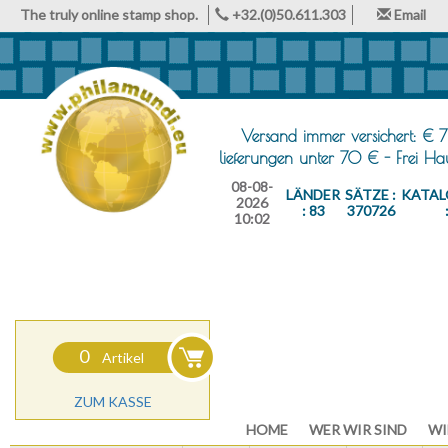
The truly online stamp shop.
+32.(0)50.611.303
Email
Versand immer versichert: € 7
lieferungen unter 70 € - Frei H
08-08-
LÄNDER
SÄTZE :
KATAL
2026
: 83
370726
10:02
0
Artikel
ZUM KASSE
HOME
WER WIR SIND
WI