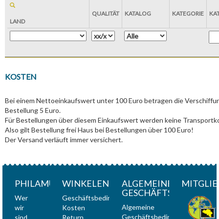
QUALITÄT
KATALOG
KATEGORIE
KA
LAND
KOSTEN
Bei einem Nettoeinkaufswert unter 100 Euro betragen die Verschiffu
Bestellung 5 Euro.
Für Bestellungen über diesem Einkaufswert werden keine Transportk
Also gilt Bestellung frei Haus bei Bestellungen über 100 Euro!
Der Versand verläuft immer versichert.
PHILAMUNDI
WINKELEN
ALGEMEINE
MITGLIE
GESCHÄFTSBEDINGU
Wer
Geschäftsbedingungen
Algemeine
wir
Kosten
Geschäftsbedingungen
sind
Return