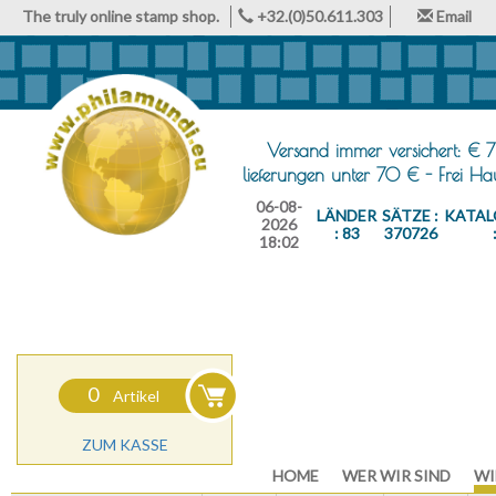
The truly online stamp shop.
+32.(0)50.611.303
Email
Versand immer versichert: € 7
lieferungen unter 70 € - Frei H
06-08-
LÄNDER
SÄTZE :
KATAL
2026
: 83
370726
18:02
0
Artikel
ZUM KASSE
HOME
WER WIR SIND
WI